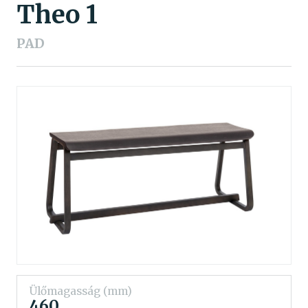
Theo 1
PAD
Ülőmagasság (mm)
460