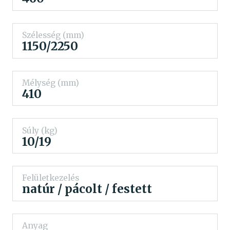
Szélesség (mm)
1150/2250
Mélység (mm)
410
Súly (kg)
10/19
Felületkezelés
natúr / pácolt / festett
Anyag