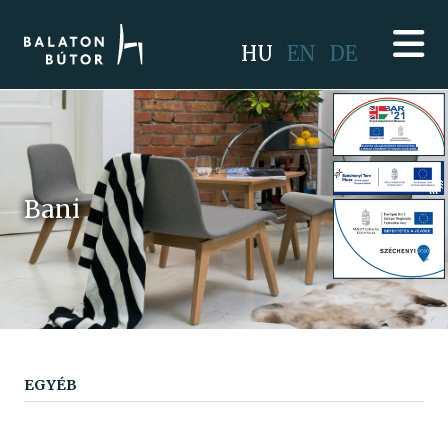
HU
EN
DE
Bani
EGYÉB